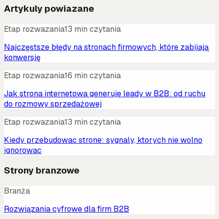
Artykuly powiazane
Etap rozwazania
13 min czytania
Najczęstsze błędy na stronach firmowych, które zabijają
konwersję
Etap rozwazania
16 min czytania
Jak strona internetowa generuje leady w B2B: od ruchu
do rozmowy sprzedażowej
Etap rozwazania
13 min czytania
Kiedy przebudowac strone: sygnaly, ktorych nie wolno
ignorowac
Strony branzowe
Branża
Rozwiązania cyfrowe dla firm B2B