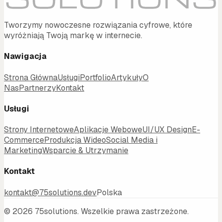
Tworzymy nowoczesne rozwiązania cyfrowe, które
wyróżniają Twoją markę w internecie.
Nawigacja
Strona Główna
Usługi
Portfolio
Artykuły
O
Nas
Partnerzy
Kontakt
Usługi
Strony Internetowe
Aplikacje Webowe
UI/UX Design
E-
Commerce
Produkcja Wideo
Social Media i
Marketing
Wsparcie & Utrzymanie
Kontakt
kontakt@75solutions.dev
Polska
©
2026
75solutions.
Wszelkie prawa zastrzeżone.