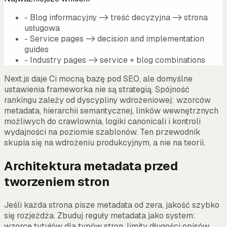
-
Blog informacyjny -> treść decyzyjna -> strona
usługowa
-
Service pages -> decision and implementation
guides
-
Industry pages -> service + blog combinations
Next.js daje Ci mocną bazę pod SEO, ale domyślne
ustawienia frameworka nie są strategią. Spójność
rankingu zależy od dyscypliny wdrożeniowej: wzorców
metadata, hierarchii semantycznej, linków wewnętrznych
możliwych do crawlownia, logiki canonicali i kontroli
wydajności na poziomie szablonów. Ten przewodnik
skupia się na wdrożeniu produkcyjnym, a nie na teorii.
Architektura metadata przed
tworzeniem stron
Jeśli każda strona pisze metadata od zera, jakość szybko
się rozjeżdża. Zbuduj reguły metadata jako system:
wzorce tytułów dla typów stron, limity długości opisów,