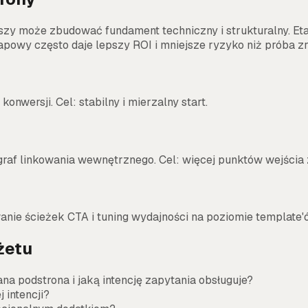
wszy może zbudować fundament techniczny i strukturalny. Et
etapowy często daje lepszy ROI i mniejsze ryzyko niż próba z
onwersji. Cel: stabilny i mierzalny start.
 graf linkowania wewnętrznego. Cel: więcej punktów wejścia 
anie ścieżek CTA i tuning wydajności na poziomie template'
żetu
na podstrona i jaką intencję zapytania obsługuje?
 intencji?