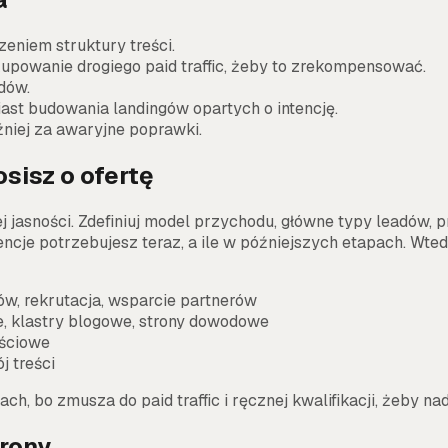
eniem struktury treści.
kupowanie drogiego paid traffic, żeby to zrekompensować.
adów.
iast budowania landingów opartych o intencję.
źniej za awaryjne poprawki.
sisz o ofertę
 jasności. Zdefiniuj model przychodu, główne typy leadów, pr
intencje potrzebujesz teraz, a ile w późniejszych etapach. 
w, rekrutacja, wsparcie partnerów
we, klastry blogowe, strony dowodowe
ościowe
j treści
ch, bo zmusza do paid traffic i ręcznej kwalifikacji, żeby na
trony