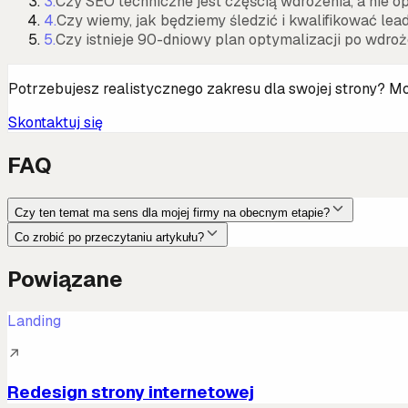
3
.
Czy SEO techniczne jest częścią wdrożenia, a nie 
4
.
Czy wiemy, jak będziemy śledzić i kwalifikować lea
5
.
Czy istnieje 90-dniowy plan optymalizacji po wdro
Potrzebujesz realistycznego zakresu dla swojej strony? M
Skontaktuj się
FAQ
Czy ten temat ma sens dla mojej firmy na obecnym etapie?
Co zrobić po przeczytaniu artykułu?
Powiązane
Landing
↗
Redesign strony internetowej