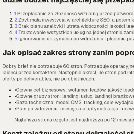
1
.
Przepłacanie za złożoność wizualną przed potwierdz
2
.
Zbyt mała inwestycja w architekturę SEO, a potem 
3
.
Brak planu analityki i utrata widoczności jakości le
4
.
Traktowanie wszystkich usług na jednej stronie zam
5
.
Ignorowanie utrzymania po wdrożeniu i płacenie pó
Jak opisać zakres strony zanim popro
Dobry brief nie potrzebuje 60 stron. Potrzebuje operacyjnej
klienci przed kontaktem. Następnie określ, ile stron pod 
oferty po deliverables, nie po obietnicach.
•
Główny cel biznesowy: wolumen leadów, jakość leadó
•
Główne grupy stron: landingi usług, landingi branżo
•
Baza techniczna: model CMS, tracking, cele wydajn
•
Plan po wdrożeniu: miesięczna optymalizacja i rozwó
Najtańsza strona często jest najdroższa po 12 miesiąca
Koszt zależny od etapu dojrzałości s