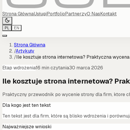
Strona Główna
Usługi
Portfolio
Partnerzy
O Nas
Kontakt
PL
EN
Strona Główna
/
Artykuły
/
Ile kosztuje strona internetowa? Praktyczna wycen
Etap wdrożenia
16 min czytania
30 marca 2026
Ile kosztuje strona internetowa? Pr
Praktyczny przewodnik po wycenie strony dla firm, ktore c
Dla kogo jest ten tekst
Ten tekst jest dla firm, które są blisko wdrożenia i porównuj
Najważniejsze wnioski