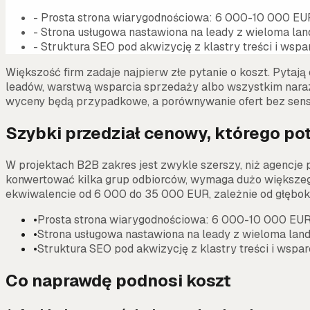
-
Prosta strona wiarygodnościowa: 6 000-10 000 EU
-
Strona usługowa nastawiona na leady z wieloma l
-
Struktura SEO pod akwizycję z klastry treści i wsp
Większość firm zadaje najpierw złe pytanie o koszt. Pytaj
leadów, warstwą wsparcia sprzedaży albo wszystkim naraz. 
wyceny będą przypadkowe, a porównywanie ofert bez sens
Szybki przedział cenowy, którego p
W projektach B2B zakres jest zwykle szerszy, niż agencje 
konwertować kilka grup odbiorców, wymaga dużo większego
ekwiwalencie od 6 000 do 35 000 EUR, zależnie od głębokośc
•
Prosta strona wiarygodnościowa: 6 000-10 000 EU
•
Strona usługowa nastawiona na leady z wieloma la
•
Struktura SEO pod akwizycję z klastry treści i wsp
Co naprawdę podnosi koszt