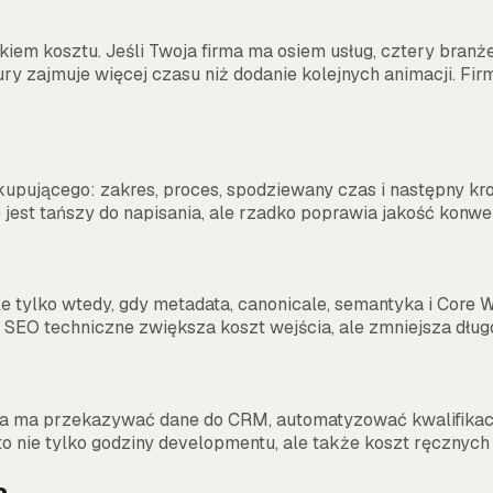
ikiem kosztu. Jeśli Twoja firma ma osiem usług, cztery bran
tury zajmuje więcej czasu niż dodanie kolejnych animacji. Fir
kupującego: zakres, proces, spodziewany czas i następny kro
jest tańszy do napisania, ale rzadko poprawia jakość konwer
 tylko wtedy, gdy metadata, canonicale, semantyka i Core We
bre SEO techniczne zwiększa koszt wejścia, ale zmniejsza dł
trona ma przekazywać dane do CRM, automatyzować kwalifikac
 nie tylko godziny developmentu, ale także koszt ręcznych 
a