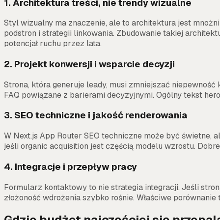
1. Architektura treści, nie trendy wizualne
Styl wizualny ma znaczenie, ale to architektura jest mnożn
podstron i strategii linkowania. Zbudowanie takiej architek
potencjał ruchu przez lata.
2. Projekt konwersji i wsparcie decyzji
Strona, która generuje leady, musi zmniejszać niepewność 
FAQ powiązane z barierami decyzyjnymi. Ogólny tekst hero 
3. SEO techniczne i jakość renderowania
W Next.js App Router SEO techniczne może być świetne, ale
jeśli organic acquisition jest częścią modelu wzrostu. Do
4. Integracje i przepływ pracy
Formularz kontaktowy to nie strategia integracji. Jeśli s
złożoność wdrożenia szybko rośnie. Właściwe porównanie to
Gdzie budżet najczęściej się przepal