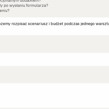
opcjonalnym dodatkiem?
dy po wysłaniu formularza?
żeniu?
ożemy rozpisać scenariusz i budżet podczas jednego warszta